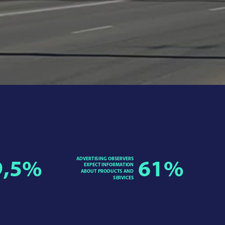
ADVERTISING OBSERVERS
9,5
%
61
%
EXPECT INFORMATION
ABOUT PRODUCTS AND
SERVICES