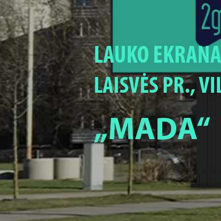
LAUKO EKRANA
LAISVĖS PR., VI
„MADA“