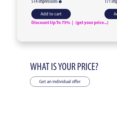
514
impressions
171
imp
Add to cart
A
Discount Up To 75% | (get your price...)
WHAT IS YOUR PRICE?
Get an individual offer