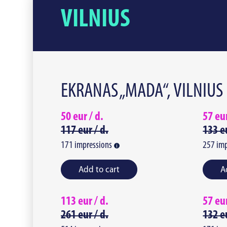
VILNIUS
EKRANAS „MADA“, VILNIUS
50
eur /
d.
57
eu
117
eur /
d.
133
e
171
impressions
257
imp
Add to cart
A
113
eur /
d.
57
eu
261
eur /
d.
132
e