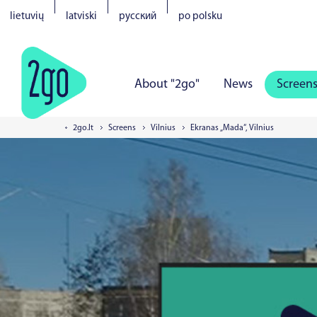
lietuvių
latviski
русский
po polsku
About "2go"
News
Screen
2go.lt
Screens
Vilnius
Ekranas „Mada“, Vilnius
Vilnius
Kaunas
Klaipeda
S
Tartu
Parnu
Narva
Kuress