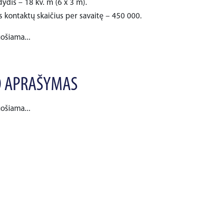
ydis – 18 kv. m (6 x 3 m).
s kontaktų skaičius per savaitę – 450 000.
uošiama...
 APRAŠYMAS
uošiama...