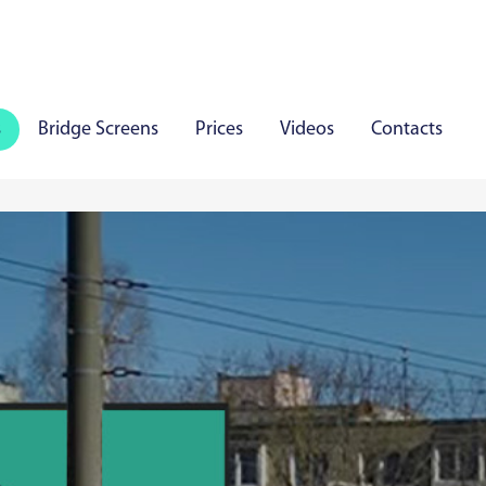
s
Bridge Screens
Prices
Videos
Contacts
iauliai
Panevezys
Marijampole
Mazeikiai
Aly
aare
Viljandi
Rakvere
Haapsalu