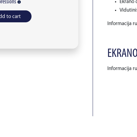
ressions
Ekrano d
Vidutini
dd to cart
Informacija r
EKRANO
Informacija r