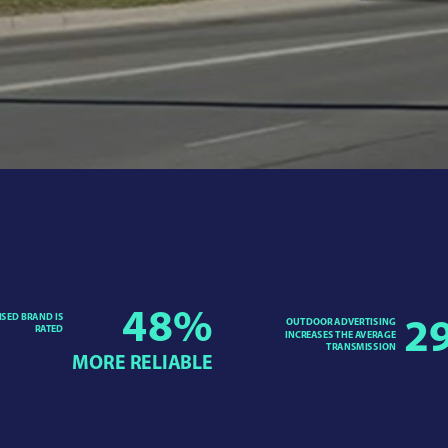
48
%
ISED BRAND IS
OUTDOOR ADVERTISING
2
RATED
INCREASES THE AVERAGE
TRANSMISSION
MORE RELIABLE