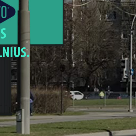
S
LNIUS.