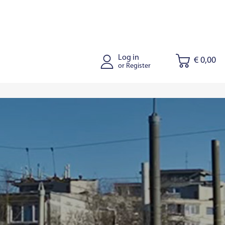
Log in
€ 0,00
or Register
tus
Joniskis
Kaišiadorys
Riga
Tallinn