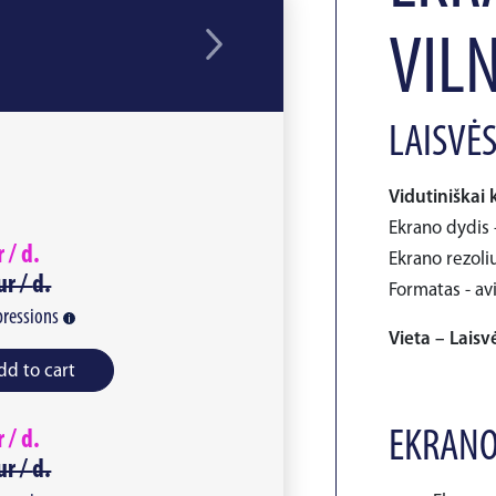
VIL
LAISVĖS
Vidutiniškai 
Ekrano dydis -
r /
d.
Ekrano rezoliu
ur /
d.
Formatas - av
ressions
Vieta – Laisvė
dd to cart
EKRANO
r /
d.
ur /
d.